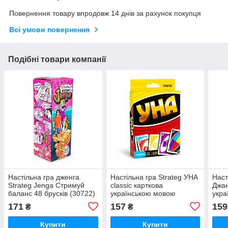
Повернення товару впродовж 14 днів за рахунок покупця
Всі умови повернення
Подібні товари компанії
Настільна гра дженга
Настільна гра Strateg УНА
Наст
Strateg Jenga Стримуй
classic карткова
Джан
баланс 48 брусків (30722)
українською мовою
укра
(30447)
(308
171
157
159
₴
₴
Купити
Купити