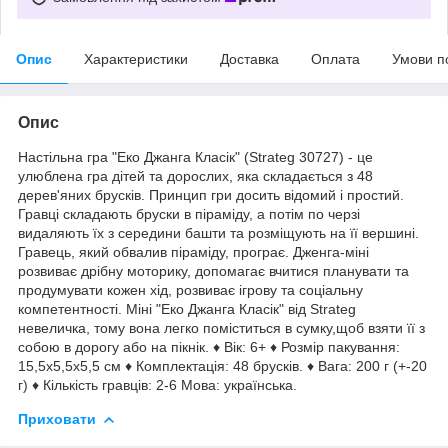
Опис
Характеристики
Доставка
Оплата
Умови п
Опис
Настільна гра "Еко Джанга Класік" (Strateg 30727) - це
улюблена гра дітей та дорослих, яка складається з 48
дерев'яних брусків. Принцип гри досить відомий і простий.
Гравці складають бруски в піраміду, а потім по черзі
видаляють їх з середини башти та розміщують на її вершині.
Гравець, який обвалив піраміду, програє. Дженга-міні
розвиває дрібну моторику, допомагає вчитися планувати та
продумувати кожен хід, розвиває ігрову та соціальну
компетентності. Міні "Еко Джанга Класік" від Strateg
невеличка, тому вона легко поміститься в сумку,щоб взяти її з
собою в дорогу або на пікнік. ♦ Вік: 6+ ♦ Розмір пакування:
15,5х5,5х5,5 см ♦ Комплектація: 48 брусків. ♦ Вага: 200 г (+-20
г) ♦ Кількість гравців: 2-6 Мова: українська.
Приховати