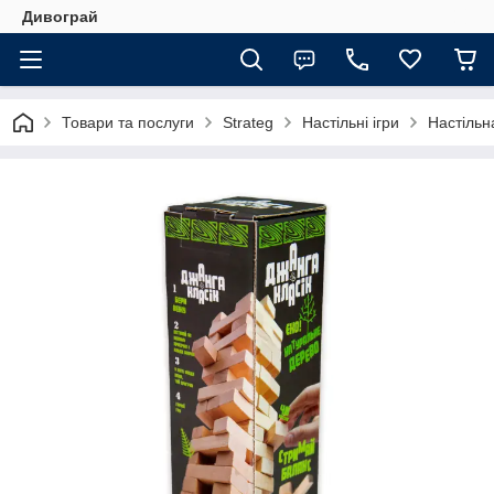
Дивограй
Товари та послуги
Strateg
Настільні ігри
Настільна