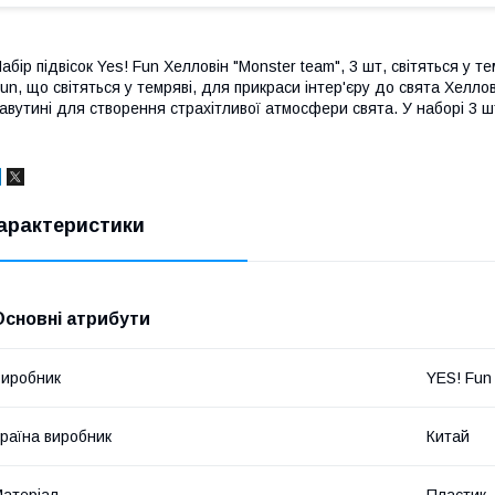
абір підвісок Yes! Fun Хелловін "Monster team", 3 шт, світяться у 
un, що світяться у темряві, для прикраси інтер'єру до свята Хелло
авутині для створення страхітливої атмосфери свята. У наборі 3 ш
арактеристики
Основні атрибути
иробник
YES! Fun
раїна виробник
Китай
атеріал
Пластик