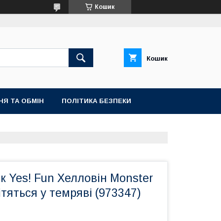
Кошик
Кошик
НЯ ТА ОБМІН
ПОЛІТИКА БЕЗПЕКИ
ок Yes! Fun Хелловін Monster
ітяться у темряві (973347)