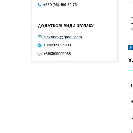
+380 (98) 496-32-75
Н
F
п
alexartov@gmail.com
+380509095988
+380509095988
Х
В
К
М