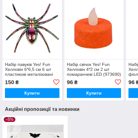
Набір павуків Yes! Fun
Набір свічок Yes! Fun
Набі
Хелловін 6*6,5 см 6 шт
Хелловін 4*2 см 2 шт
Хелл
пластикові металізовані
помаранчеві LED (973690)
фіол
(973681)
150
96
96
₴
₴
Купити
Купити
Акційні пропозиції та новинки
–5%