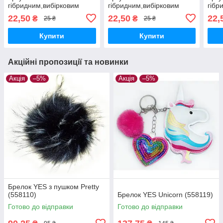
гібридним,вибірковим
гібридним,вибірковим
гібр
лаком БІОЛОГІЯ (Cool
лаком ГЕОГРАФІЯ (Cool
лак
22,50
22,50
22,
₴
₴
25 ₴
25 ₴
school subjects)
school subjects)
scho
Купити
Купити
Акційні пропозиції та новинки
Акція
–5%
Акція
–5%
Брелок YES з пушком Pretty
(558110)
Брелок YES Unicorn (558119)
Готово до відправки
Готово до відправки