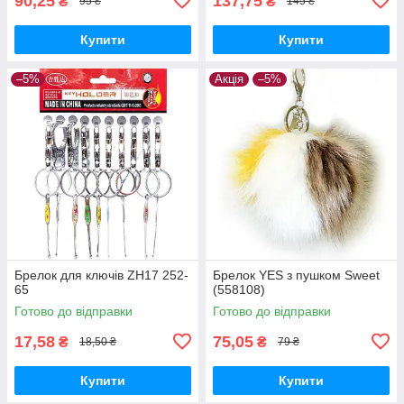
90,25
137,75
₴
₴
95 ₴
145 ₴
Купити
Купити
–5%
Акція
–5%
Брелок для ключів ZH17 252-
Брелок YES з пушком Sweet
65
(558108)
Готово до відправки
Готово до відправки
17,58
75,05
₴
₴
18,50 ₴
79 ₴
Купити
Купити