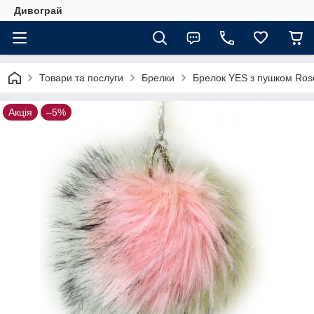
Дивограй
Товари та послуги
Брелки
Брелок YES з пушком Ros
Акція
–5%