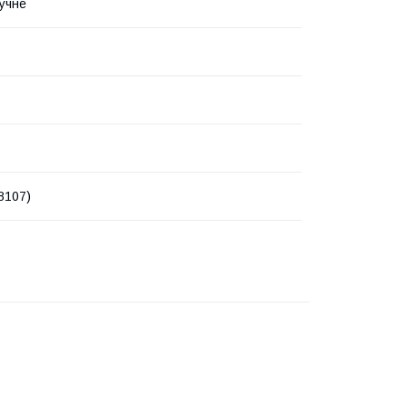
учне
8107)