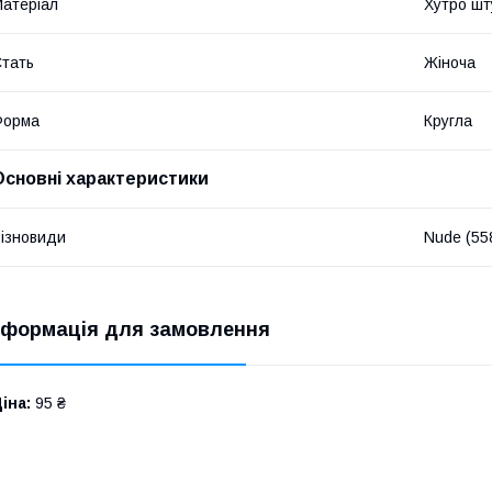
атеріал
Хутро шт
тать
Жіноча
Форма
Кругла
Основні характеристики
ізновиди
Nude (55
нформація для замовлення
іна:
95 ₴