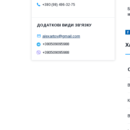
+380 (98) 496-32-75
Б
м
alexartov@gmail.com
+380509095988
Х
+380509095988
В
К
В