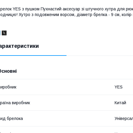
релок YES з пушком Пухнастий аксесуар зі штучного хутра для р
одницю! Хутро з подовженим ворсом, діаметр брелка - 9 см, колір к
арактеристики
Основні
иробник
YES
раїна виробник
Китай
ид брелока
Універса