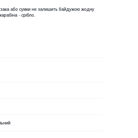
юкзака або сумки не залишить байдужою жодну
арабіна - срібло.
льний