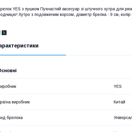
релок YES з пушком Пухнастий аксесуар зі штучного хутра для р
одницю! Хутро з подовженим ворсом, діаметр брелка - 9 см, колір к
арактеристики
Основні
иробник
YES
раїна виробник
Китай
ид брелока
Універса