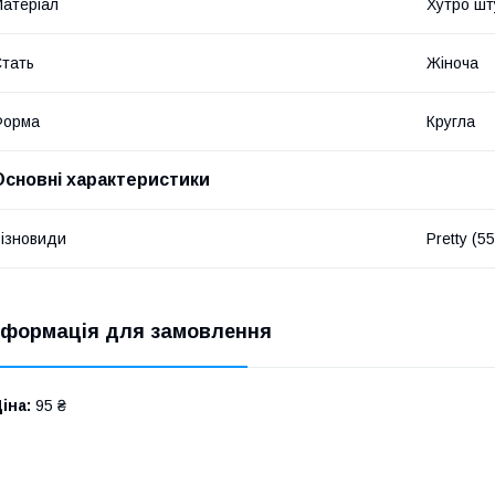
атеріал
Хутро шт
тать
Жіноча
Форма
Кругла
Основні характеристики
ізновиди
Pretty (5
нформація для замовлення
іна:
95 ₴