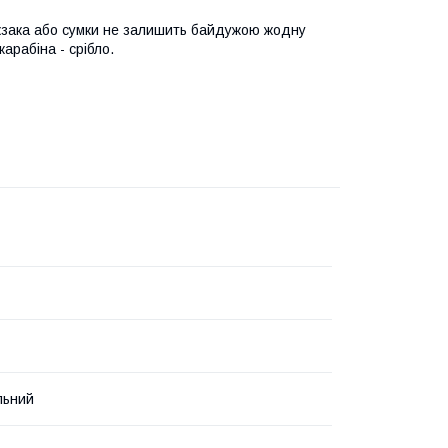
юкзака або сумки не залишить байдужою жодну
арабіна - срібло.
льний