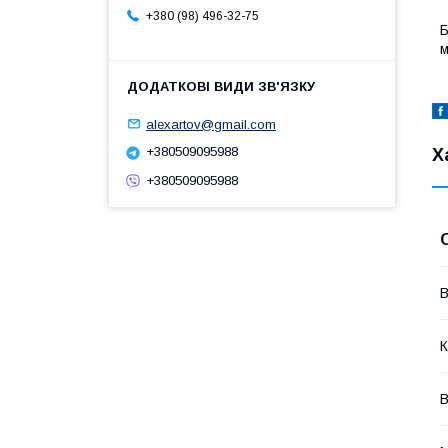
+380 (98) 496-32-75
Б
м
alexartov@gmail.com
+380509095988
Х
+380509095988
В
К
В