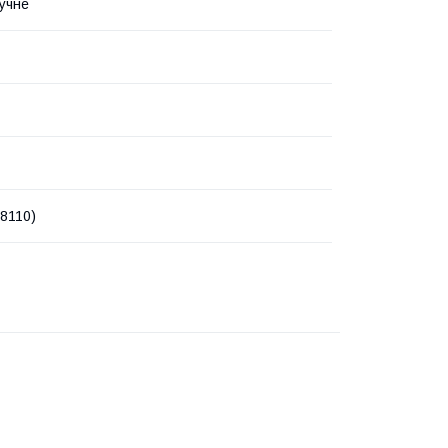
учне
58110)