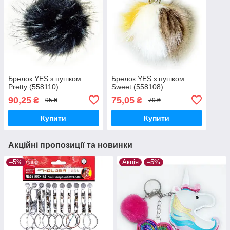
Брелок YES з пушком
Брелок YES з пушком
Pretty (558110)
Sweet (558108)
90,25
75,05
₴
₴
95 ₴
79 ₴
Купити
Купити
Акційні пропозиції та новинки
–5%
Акція
–5%