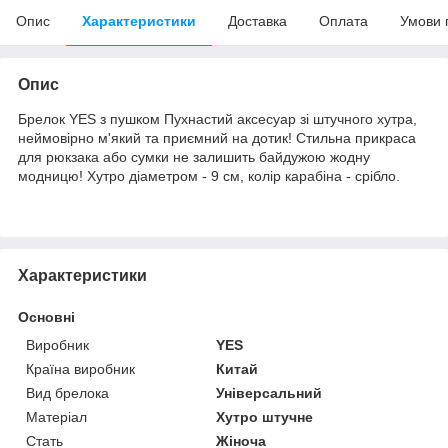
Опис
Характеристики
Доставка
Оплата
Умови 
Опис
Брелок YES з пушком Пухнастий аксесуар зі штучного хутра,
неймовірно м'який та приємний на дотик! Стильна прикраса
для рюкзака або сумки не залишить байдужою жодну
модницю! Хутро діаметром - 9 см, колір карабіна - срібло.
Характеристики
Основні
Виробник
YES
Країна виробник
Китай
Вид брелока
Універсальний
Матеріал
Хутро штучне
Стать
Жіноча