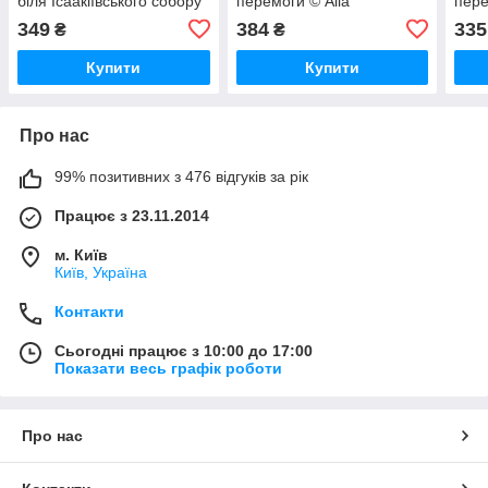
біля Ісаакіївського собору
перемоги © Alla
пере
з лаком розміром 40х50
Berezovska" BS53130L
Bere
349
384
335
₴
₴
см (GS1241)
Купити
Купити
Про нас
99% позитивних з 476 відгуків за рік
Працює з 23.11.2014
м. Київ
Київ, Україна
Контакти
Сьогодні працює з 10:00 до 17:00
Показати весь графік роботи
Про нас