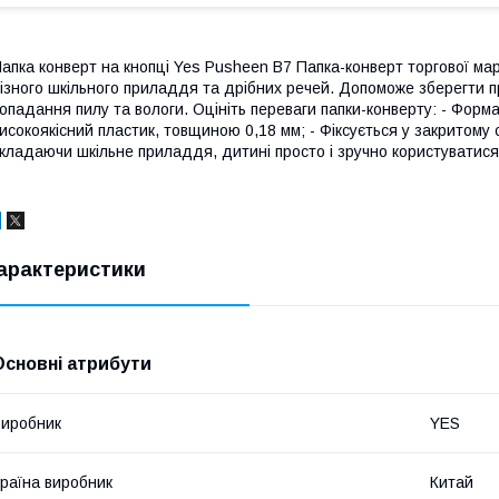
апка конверт на кнопці Yes Pusheen B7 Папка-конверт торгової ма
ізного шкільного приладдя та дрібних речей. Допоможе зберегти п
опадання пилу та вологи. Оцініть переваги папки-конверту: - Формат:
исокоякісний пластик, товщиною 0,18 мм; - Фіксується у закритому
кладаючи шкільне приладдя, дитині просто і зручно користуватися
арактеристики
Основні атрибути
иробник
YES
раїна виробник
Китай