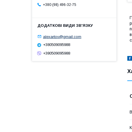
+380 (98) 496-32-75
П
р
п
в
alexartov@gmail.com
с
+380509095988
+380509095988
Х
В
К