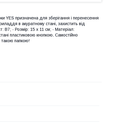
рки YES призначена для зберігання і перенесення
риладдя в акуратному стані, захистить від
 В7; - Розмір: 15 х 11 см; - Матеріал:
 стані пластиковою кнопкою. Самостійно
 такою папкою!