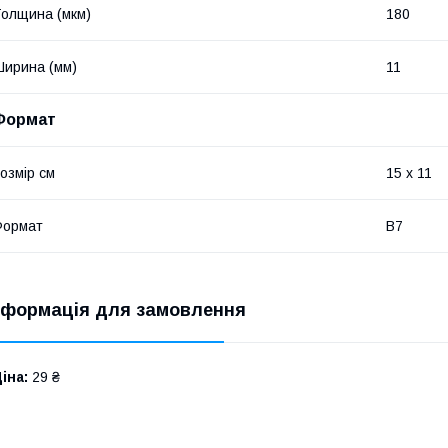
олщина (мкм)
180
ирина (мм)
11
Формат
озмір см
15 х 11
Формат
В7
нформація для замовлення
іна:
29 ₴