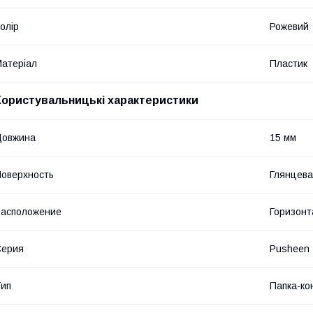
олір
Рожевий
атеріал
Пластик
Користувальницькі характеристики
Довжина
15 мм
оверхность
Глянцев
асположение
Горизонт
Серия
Pusheen
ип
Папка-ко