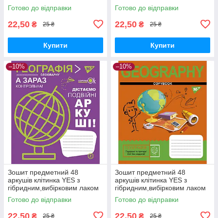
ХІМІЯ (Cool school subjects)
ХІМІЯ (Fun school subjects)
Готово до відправки
Готово до відправки
22,50
22,50
₴
₴
25 ₴
25 ₴
Купити
Купити
–10%
–10%
Зошит предметний 48
Зошит предметний 48
аркушів клітинка YES з
аркушів клітинка YES з
гібридним,вибірковим лаком
гібридним,вибірковим лаком
ГЕОГРАФІЯ (Fun school
ГЕОГРАФІЯ (Cool school
Готово до відправки
Готово до відправки
subjects)
subjects)
22,50
22,50
₴
₴
25 ₴
25 ₴