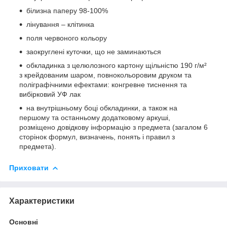
білизна паперу 98-100%
лінування – клітинка
поля червоного кольору
заокруглені куточки, що не заминаються
обкладинка з целюлозного картону щільністю 190 г/м²
з крейдованим шаром, повнокольоровим друком та
поліграфічними ефектами: конгревне тиснення та
вибірковий УФ лак
на внутрішньому боці обкладинки, а також на
першому та останньому додатковому аркуші,
розміщено довідкову інформацію з предмета (загалом 6
сторінок формул, визначень, понять і правил з
предмета).
Приховати
Характеристики
Основні