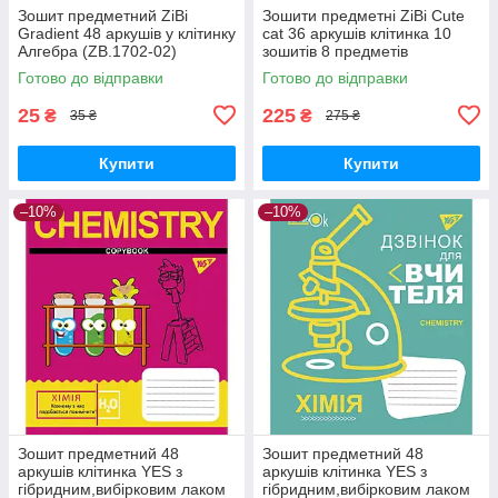
Зошит предметний ZiBi
Зошити предметні ZiBi Cute
Gradient 48 аркушів у клітинку
cat 36 аркушів клітинка 10
Алгебра (ZB.1702-02)
зошитів 8 предметів
(ZB.1731-99)
Готово до відправки
Готово до відправки
25
225
₴
₴
35 ₴
275 ₴
Купити
Купити
–10%
–10%
Зошит предметний 48
Зошит предметний 48
аркушів клітинка YES з
аркушів клітинка YES з
гібридним,вибірковим лаком
гібридним,вибірковим лаком