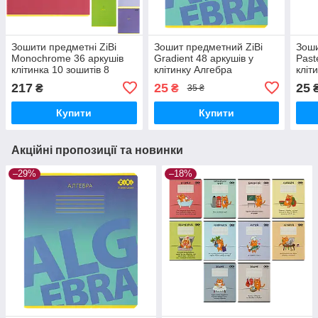
Зошити предметні ZiBi
Зошит предметний ZiBi
Зоши
Monochrome 36 аркушів
Gradient 48 аркушів у
Past
клітинка 10 зошитів 8
клітинку Алгебра
кліт
предметів (ZB.1733-99)
(ZB.1702-02)
(ZB.
217
25
25
₴
₴
35 ₴
Купити
Купити
Акційні пропозиції та новинки
–29%
–18%