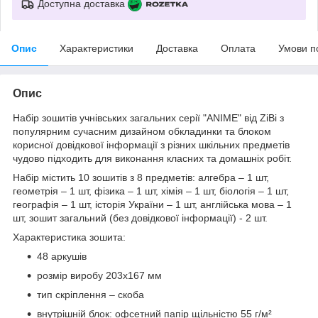
Доступна доставка
Опис
Характеристики
Доставка
Оплата
Умови п
Опис
Набір зошитів учнівських загальних серії "ANIME" від ZiBi з
популярним сучасним дизайном обкладинки та блоком
корисної довідкової інформації з різних шкільних предметів
чудово підходить для виконання класних та домашніх робіт.
Набір містить 10 зошитів з 8 предметів: алгебра – 1 шт,
геометрія – 1 шт, фізика – 1 шт, хімія – 1 шт, біологія – 1 шт,
географія – 1 шт, історія України – 1 шт, англійська мова – 1
шт, зошит загальний (без довідкової інформації) - 2 шт.
Характеристика зошита:
48 аркушів
розмір виробу 203х167 мм
тип скріплення – скоба
внутрішній блок: офсетний папір щільністю 55 г/м²