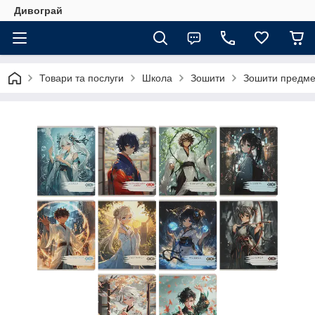
Дивограй
Товари та послуги
Школа
Зошити
Зошити предмет