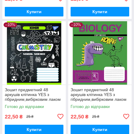
Купити
Купити
–10%
–10%
Зошит предметний 48
Зошит предметний 48
аркушів клітинка YES з
аркушів клітинка YES з
гібридним,вибірковим лаком
гібридним,вибірковим лаком
ХІМІЯ (Doodle board)
БІОЛОГІЯ (Cool school
Готово до відправки
Готово до відправки
subjects)
22,50
22,50
₴
₴
25 ₴
25 ₴
Купити
Купити