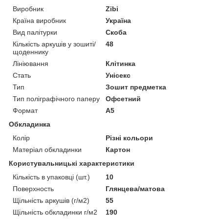
Виробник
Zibi
Країна виробник
Україна
Вид палітурки
Скоба
Кількість аркушів у зошиті/
48
щоденнику
Лініювання
Клітинка
Стать
Унісекс
Тип
Зошит предметка
Тип поліграфічного паперу
Офсетний
Формат
A5
Обкладинка
Колір
Різні кольори
Матеріал обкладинки
Картон
Користувальницькі характеристики
Кількість в упаковці (шт.)
10
Поверхность
Глянцева/матова
Щільність аркушів (г/м2)
55
Щільність обкладинки г/м2
190