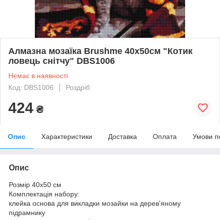
Алмазна мозаїка Brushme 40x50см "Котик
ловець снітчу" DBS1006
Немає в наявності
Код: DBS1006
Роздріб
424
₴
Опис
Характеристики
Доставка
Оплата
Умови п
Опис
Розмір 40x50 см
Комплектація набору:
клейка основа для викладки мозайки на дерев'яному
підрамнику