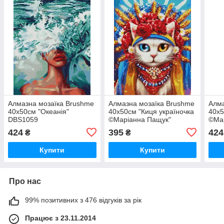
Алмазна мозаїка Brushme
Алмазна мозаїка Brushme
Алма
40x50см "Океанія"
40x50см "Киця україночка
40x5
DBS1059
©Маріанна Пащук"
©Ма
DBS1079
DBS
424
395
424
₴
₴
Купити
Купити
Про нас
99% позитивних з 476 відгуків за рік
Працює з 23.11.2014