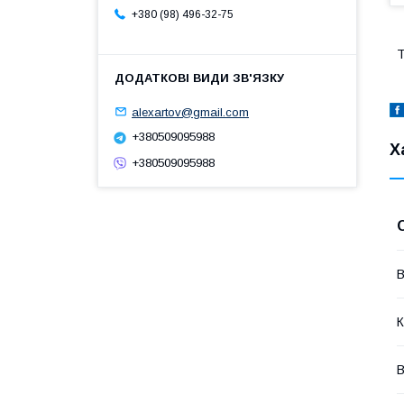
+380 (98) 496-32-75
Т
alexartov@gmail.com
+380509095988
Х
+380509095988
В
К
В