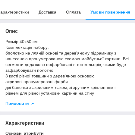
арактеристики
Доставка
Оплата
Умови повернення
Опис
Розмір 40x50 см
Комплектація набору:
бполотно на лляній основі та дерев'яному підрамнику з
нанесеною пронумерованою схемою майбутньої картини. Всі
сегменти додатково пофарбовані в тон кольорів, якими буде
зафарбовувати полотно
3 кисті різної товщини з дерев'яною основою
акрилові пронумеровані фарби
дві баночки з акриловим лаком, зі зручним кріпленням і
рівнем для рівної установки картини на стіну
Приховати
Характеристики
Основні атрибути