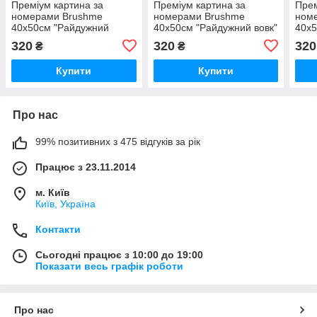
Преміум картина за
Преміум картина за
Прем
номерами Brushme
номерами Brushme
ном
40x50см "Райдужний
40x50см "Райдужний вовк"
40x5
царевич лев" PBS51839
PBS23828
вазі
320
320
320
₴
₴
Купити
Купити
Про нас
99% позитивних з 475 відгуків за рік
Працює з 23.11.2014
м. Київ
Київ, Україна
Контакти
Сьогодні працює з 10:00 до 19:00
Показати весь графік роботи
Про нас