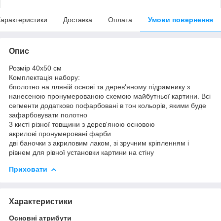
арактеристики
Доставка
Оплата
Умови повернення
Опис
Розмір 40x50 см
Комплектація набору:
бполотно на лляній основі та дерев'яному підрамнику з
нанесеною пронумерованою схемою майбутньої картини. Всі
сегменти додатково пофарбовані в тон кольорів, якими буде
зафарбовувати полотно
3 кисті різної товщини з дерев'яною основою
акрилові пронумеровані фарби
дві баночки з акриловим лаком, зі зручним кріпленням і
рівнем для рівної установки картини на стіну
Приховати
Характеристики
Основні атрибути