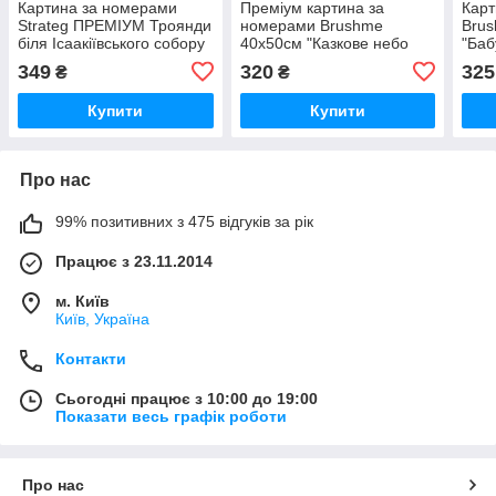
Картина за номерами
Преміум картина за
Карт
Strateg ПРЕМІУМ Троянди
номерами Brushme
Bru
біля Ісаакіївського собору
40x50см "Казкове небо
"Баб
з лаком розміром 40х50
Кракова" PBS54540
BS3
349
320
325
₴
₴
см (GS1241)
Купити
Купити
Про нас
99% позитивних з 475 відгуків за рік
Працює з 23.11.2014
м. Київ
Київ, Україна
Контакти
Сьогодні працює з 10:00 до 19:00
Показати весь графік роботи
Про нас