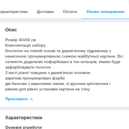
арактеристики
Доставка
Оплата
Умови повернення
Опис
Розмір 40x50 см
Комплектація набору:
бполотно на лляній основі та дерев'яному підрамнику з
нанесеною пронумерованою схемою майбутньої картини. Всі
сегменти додатково пофарбовані в тон кольорів, якими буде
зафарбовувати полотно
3 кисті різної товщини з дерев'яною основою
акрилові пронумеровані фарби
дві баночки з акриловим лаком, зі зручним кріпленням і
рівнем для рівної установки картини на стіну
Приховати
Характеристики
Основні атрибути