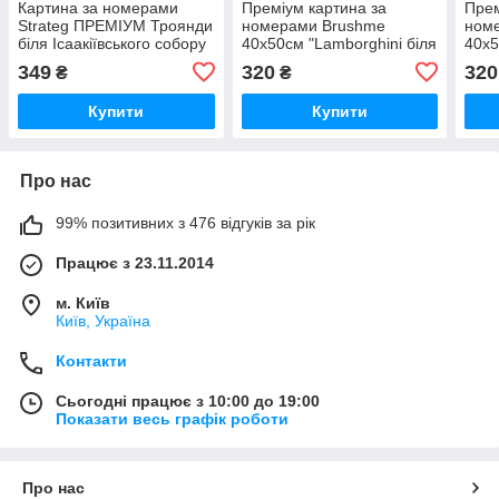
Картина за номерами
Преміум картина за
Прем
Strateg ПРЕМІУМ Троянди
номерами Brushme
ном
біля Ісаакіївського собору
40x50см "Lamborghini біля
40x5
з лаком розміром 40х50
замку" PBS28723
меди
349
320
320
₴
₴
см (GS1241)
Купити
Купити
Про нас
99% позитивних з 476 відгуків за рік
Працює з 23.11.2014
м. Київ
Київ, Україна
Контакти
Сьогодні працює з 10:00 до 19:00
Показати весь графік роботи
Про нас