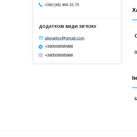
+380 (98) 496-32-75
Х
alexartov@gmail.com
+380509095988
В
+380509095988
І
Ц