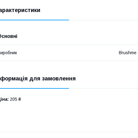
арактеристики
Основні
иробник
Brushme
нформація для замовлення
іна:
205 ₴