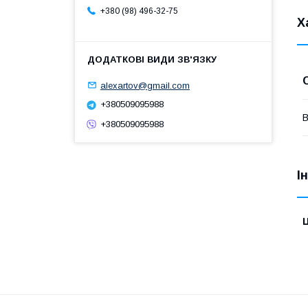
+380 (98) 496-32-75
Х
alexartov@gmail.com
+380509095988
В
+380509095988
І
Ц