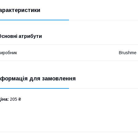
арактеристики
Основні атрибути
иробник
Brushme
нформація для замовлення
іна:
205 ₴