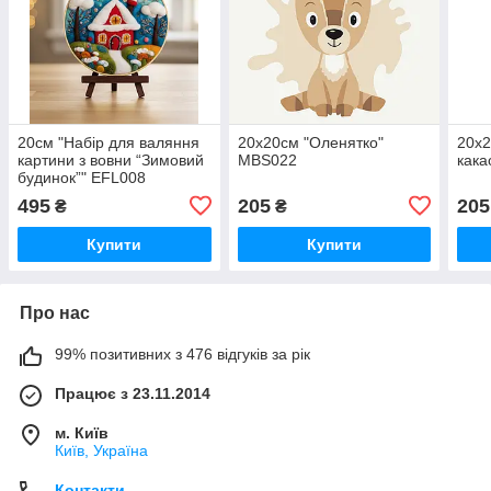
20см "Набір для валяння
20x20см "Оленятко"
20x2
картини з вовни “Зимовий
MBS022
кака
будинок”" EFL008
495
205
205
₴
₴
Купити
Купити
Про нас
99% позитивних з 476 відгуків за рік
Працює з 23.11.2014
м. Київ
Київ, Україна
Контакти