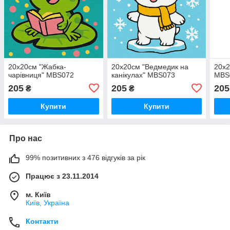
20x20см "Жабка-
20x20см "Ведмедик на
20x2
чарівниця" MBS072
канікулах" MBS073
MBS
205
205
205
₴
₴
Купити
Купити
Про нас
99% позитивних з 476 відгуків за рік
Працює з 23.11.2014
м. Київ
Київ, Україна
Контакти