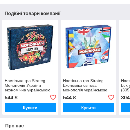
Подібні товари компанії
Настільна гра Strateg
Настільна гра Strateg
Наст
Монополія України
Економіка світова
Lux 
економічна українською
монополія українською
(305
мовою (7008)
мовою (7007)
544
544
304
₴
₴
Купити
Купити
Про нас