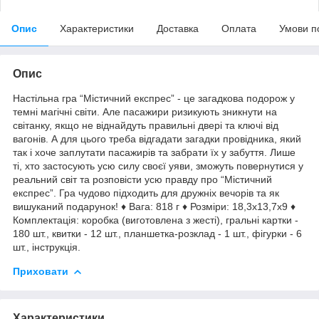
Опис
Характеристики
Доставка
Оплата
Умови п
Опис
Настільна гра “Містичний експрес” - це загадкова подорож у
темні магічні світи. Але пасажири ризикують зникнути на
світанку, якщо не віднайдуть правильні двері та ключі від
вагонів. А для цього треба відгадати загадки провідника, який
так і хоче заплутати пасажирів та забрати їх у забуття. Лише
ті, хто застосують усю силу своєї уяви, зможуть повернутися у
реальний світ та розповісти усю правду про “Містичний
експрес”. Гра чудово підходить для дружніх вечорів та як
вишуканий подарунок! ♦ Вага: 818 г ♦ Розміри: 18,3х13,7х9 ♦
Комплектація: коробка (виготовлена з жесті), гральні картки -
180 шт., квитки - 12 шт., планшетка-розклад - 1 шт., фігурки - 6
шт., інструкція.
Приховати
Характеристики