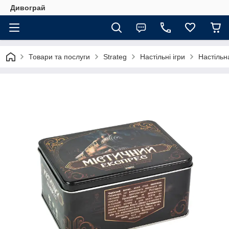
Дивограй
Товари та послуги
Strateg
Настільні ігри
Настільн