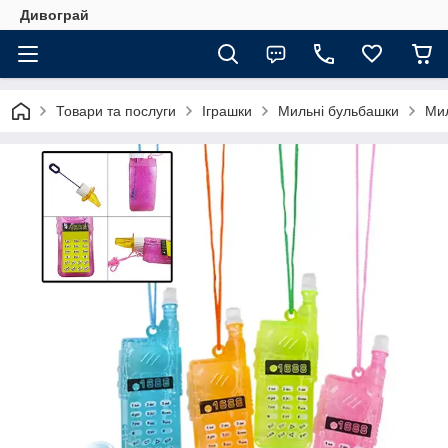
Дивограй
Товари та послуги
Іграшки
Мильні бульбашки
Мил