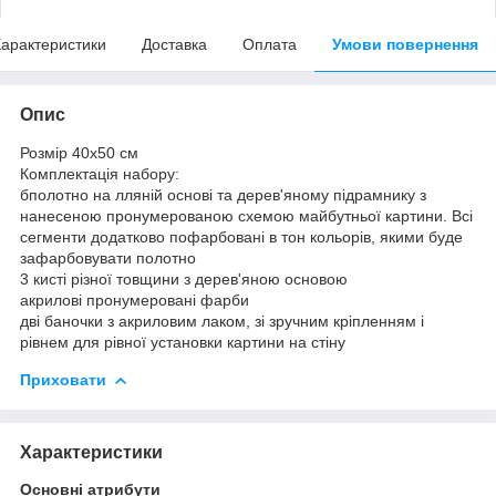
арактеристики
Доставка
Оплата
Умови повернення
Опис
Розмір 40x50 см
Комплектація набору:
бполотно на лляній основі та дерев'яному підрамнику з
нанесеною пронумерованою схемою майбутньої картини. Всі
сегменти додатково пофарбовані в тон кольорів, якими буде
зафарбовувати полотно
3 кисті різної товщини з дерев'яною основою
акрилові пронумеровані фарби
дві баночки з акриловим лаком, зі зручним кріпленням і
рівнем для рівної установки картини на стіну
Приховати
Характеристики
Основні атрибути