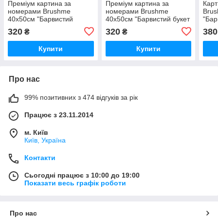
Преміум картина за
Преміум картина за
Карт
номерами Brushme
номерами Brushme
Bru
40x50см "Барвистий
40x50см "Барвистий букет
"Бар
бульдог" PBS51398
лілій" PBS52767
BS5
320
320
380
₴
₴
Купити
Купити
Про нас
99% позитивних з 474 відгуків за рік
Працює з 23.11.2014
м. Київ
Київ, Україна
Контакти
Сьогодні працює з 10:00 до 19:00
Показати весь графік роботи
Про нас