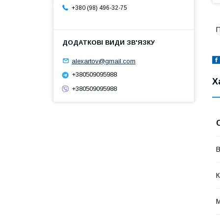
+380 (98) 496-32-75
П
alexartov@gmail.com
+380509095988
Х
+380509095988
В
К
М