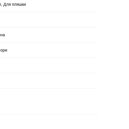
и, Для пляшки
тна
ьори