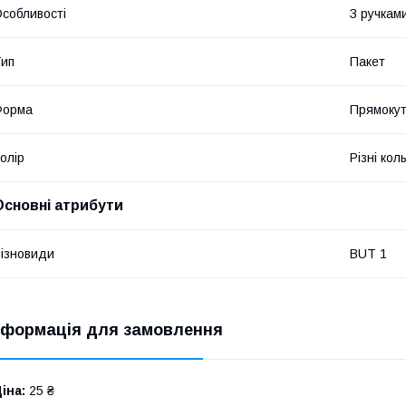
собливості
З ручкам
ип
Пакет
Форма
Прямоку
олір
Різні кол
Основні атрибути
ізновиди
BUT 1
нформація для замовлення
іна:
25 ₴