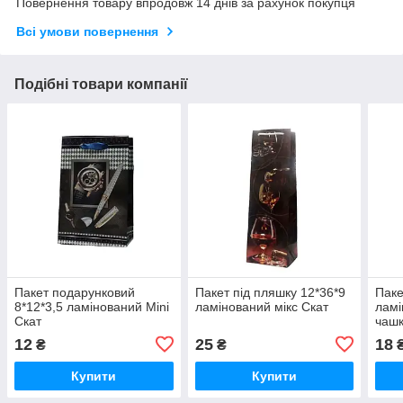
Повернення товару впродовж 14 днів за рахунок покупця
Всі умови повернення
Подібні товари компанії
Пакет подарунковий
Пакет під пляшку 12*36*9
Паке
8*12*3,5 ламінований Mini
ламінований мікс Скат
ламі
Скат
чашк
12
25
18
₴
₴
Купити
Купити