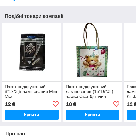
Подібні товари компанії
Пакет подарунковий
Пакет подарунковий
Паке
8*12*3,5 ламінований Mini
ламінований (16*16*08)
ламі
Скат
чашка Скат Дитячий
Kind
12
18
12
₴
₴
Купити
Купити
Про нас