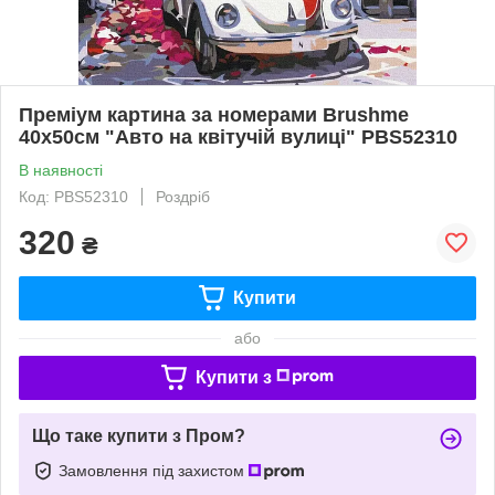
Преміум картина за номерами Brushme
40x50см "Авто на квітучій вулиці" PBS52310
В наявності
Код: PBS52310
Роздріб
320
₴
Купити
або
Купити з
Що таке купити з Пром?
Замовлення під захистом