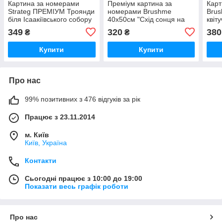
Картина за номерами
Преміум картина за
Карт
Strateg ПРЕМІУМ Троянди
номерами Brushme
Brus
біля Ісаакіївського собору
40x50см "Схід сонця на
квіт
з лаком розміром 40х50
плаву" PBS51393
349
320
380
₴
₴
см (GS1241)
Купити
Купити
Про нас
99% позитивних з 476 відгуків за рік
Працює з 23.11.2014
м. Київ
Київ, Україна
Контакти
Сьогодні працює з 10:00 до 19:00
Показати весь графік роботи
Про нас