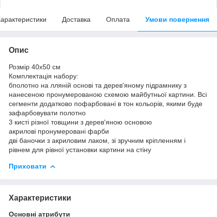
арактеристики
Доставка
Оплата
Умови повернення
Опис
Розмір 40x50 см
Комплектація набору:
бполотно на лляній основі та дерев'яному підрамнику з
нанесеною пронумерованою схемою майбутньої картини. Всі
сегменти додатково пофарбовані в тон кольорів, якими буде
зафарбовувати полотно
3 кисті різної товщини з дерев'яною основою
акрилові пронумеровані фарби
дві баночки з акриловим лаком, зі зручним кріпленням і
рівнем для рівної установки картини на стіну
Приховати
Характеристики
Основні атрибути