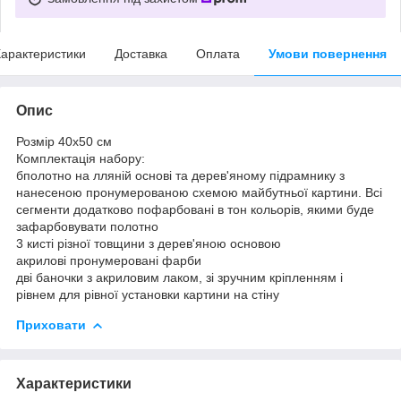
арактеристики
Доставка
Оплата
Умови повернення
Опис
Розмір 40x50 см
Комплектація набору:
бполотно на лляній основі та дерев'яному підрамнику з
нанесеною пронумерованою схемою майбутньої картини. Всі
сегменти додатково пофарбовані в тон кольорів, якими буде
зафарбовувати полотно
3 кисті різної товщини з дерев'яною основою
акрилові пронумеровані фарби
дві баночки з акриловим лаком, зі зручним кріпленням і
рівнем для рівної установки картини на стіну
Приховати
Характеристики