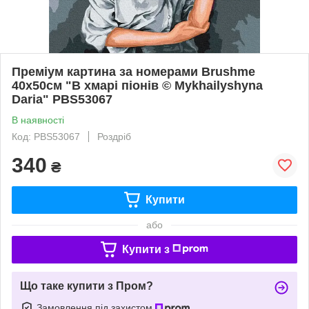
Преміум картина за номерами Brushme
40x50см "В хмарі піонів © Mykhailyshyna
Daria" PBS53067
В наявності
Код: PBS53067
Роздріб
340
₴
Купити
або
Купити з
Що таке купити з Пром?
Замовлення під захистом