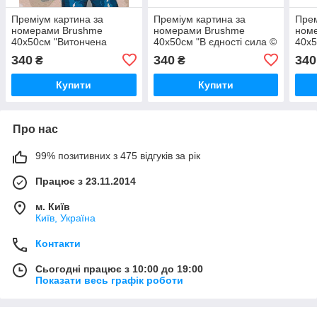
Преміум картина за
Преміум картина за
Прем
номерами Brushme
номерами Brushme
ном
40x50см "Витончена
40x50см "В єдності сила ©
40x5
весна © Mykhailyshyna
Mykhailyshyna Daria"
© My
340
340
340
₴
₴
Daria" PBS53569
PBS53080
PBS
Купити
Купити
Про нас
99% позитивних з 475 відгуків за рік
Працює з 23.11.2014
м. Київ
Київ, Україна
Контакти
Сьогодні працює з 10:00 до 19:00
Показати весь графік роботи