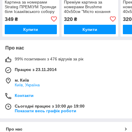
Картина за номерами
Преміум картина за
Прем
Strateg ПРЕМІУМ Троянди
номерами Brushme
ном
біля Ісаакіївського собору
40x50см "Місто кохання
40x5
з лаком розміром 40х50
Париж" PBS51641
на 
349
320
320
₴
₴
см (GS1241)
Купити
Купити
Про нас
99% позитивних з 476 відгуків за рік
Працює з 23.11.2014
м. Київ
Київ, Україна
Контакти
Сьогодні працює з 10:00 до 19:00
Показати весь графік роботи
Про нас