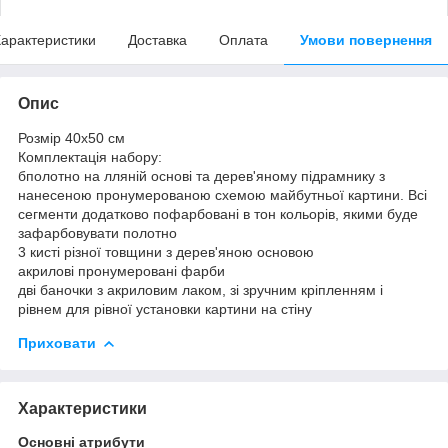
арактеристики
Доставка
Оплата
Умови повернення
Опис
Розмір 40x50 см
Комплектація набору:
бполотно на лляній основі та дерев'яному підрамнику з
нанесеною пронумерованою схемою майбутньої картини. Всі
сегменти додатково пофарбовані в тон кольорів, якими буде
зафарбовувати полотно
3 кисті різної товщини з дерев'яною основою
акрилові пронумеровані фарби
дві баночки з акриловим лаком, зі зручним кріпленням і
рівнем для рівної установки картини на стіну
Приховати
Характеристики
Основні атрибути