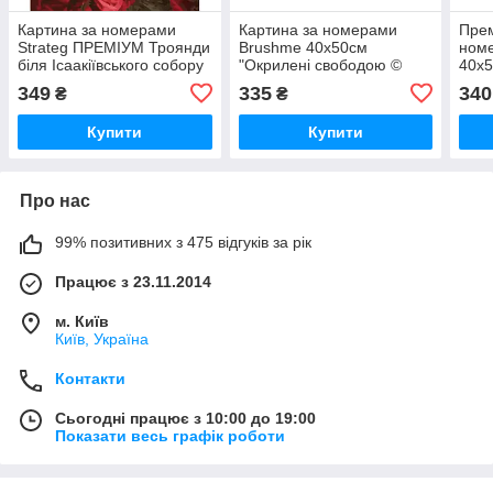
Картина за номерами
Картина за номерами
Прем
Strateg ПРЕМІУМ Троянди
Brushme 40x50см
ном
біля Ісаакіївського собору
"Окрилені свободою ©
40x5
з лаком розміром 40х50
Ольга Бочулинська"
под
349
335
340
₴
₴
см (GS1241)
BS53430
Веду
Купити
Купити
Про нас
99% позитивних з 475 відгуків за рік
Працює з 23.11.2014
м. Київ
Київ, Україна
Контакти
Сьогодні працює з 10:00 до 19:00
Показати весь графік роботи