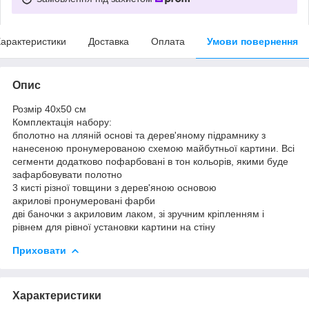
арактеристики
Доставка
Оплата
Умови повернення
Опис
Розмір 40x50 см
Комплектація набору:
бполотно на лляній основі та дерев'яному підрамнику з
нанесеною пронумерованою схемою майбутньої картини. Всі
сегменти додатково пофарбовані в тон кольорів, якими буде
зафарбовувати полотно
3 кисті різної товщини з дерев'яною основою
акрилові пронумеровані фарби
дві баночки з акриловим лаком, зі зручним кріпленням і
рівнем для рівної установки картини на стіну
Приховати
Характеристики