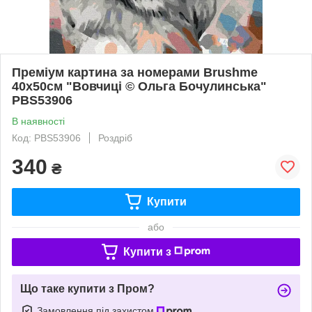
Преміум картина за номерами Brushme
40x50см "Вовчиці © Ольга Бочулинська"
PBS53906
В наявності
Код: PBS53906
Роздріб
340
₴
Купити
або
Купити з
Що таке купити з Пром?
Замовлення під захистом