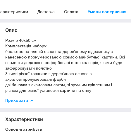
арактеристики
Доставка
Оплата
Умови повернення
Опис
Розмір 40x50 см
Комплектація набору:
бполотно на лляній основі та дерев'яному підрамнику з
нанесеною пронумерованою схемою майбутньої картини. Всі
сегменти додатково пофарбовані в тон кольорів, якими буде
зафарбовувати полотно
3 кисті різної товщини з дерев'яною основою
акрилові пронумеровані фарби
дві баночки з акриловим лаком, зі зручним кріпленням і
рівнем для рівної установки картини на стіну
Приховати
Характеристики
Основні атрибути