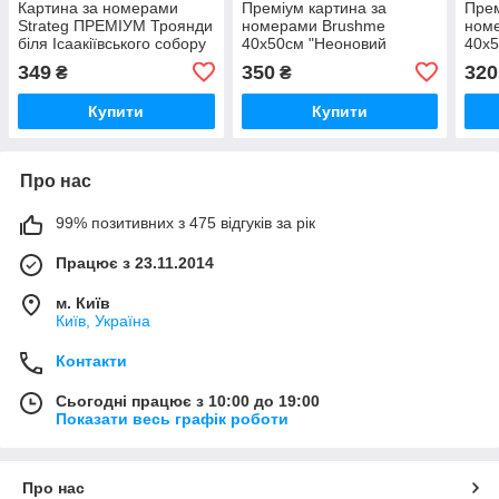
Картина за номерами
Преміум картина за
Прем
Strateg ПРЕМІУМ Троянди
номерами Brushme
ном
біля Ісаакіївського собору
40x50см "Неоновий
40x5
з лаком розміром 40х50
дракон" PBS53744
замк
349
350
320
₴
₴
см (GS1241)
Купити
Купити
Про нас
99% позитивних з 475 відгуків за рік
Працює з 23.11.2014
м. Київ
Київ, Україна
Контакти
Сьогодні працює з 10:00 до 19:00
Показати весь графік роботи
Про нас