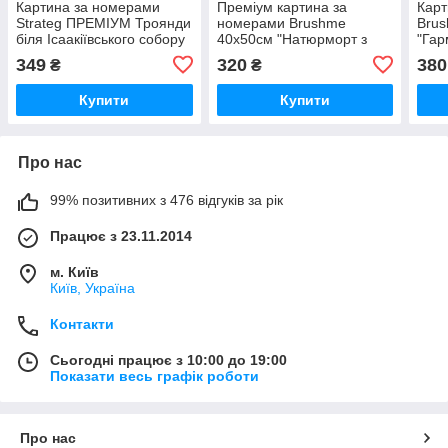
Картина за номерами
Преміум картина за
Карт
Strateg ПРЕМІУМ Троянди
номерами Brushme
Bru
біля Ісаакіївського собору
40x50см "Натюрморт з
"Гар
з лаком розміром 40х50
піонами" PBS29775
BS5
349
320
380
₴
₴
см (GS1241)
Купити
Купити
Про нас
99% позитивних з 476 відгуків за рік
Працює з 23.11.2014
м. Київ
Київ, Україна
Контакти
Сьогодні працює з 10:00 до 19:00
Показати весь графік роботи
Про нас