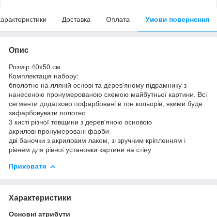
арактеристики
Доставка
Оплата
Умови повернення
Опис
Розмір 40x50 см
Комплектація набору:
бполотно на лляній основі та дерев'яному підрамнику з
нанесеною пронумерованою схемою майбутньої картини. Всі
сегменти додатково пофарбовані в тон кольорів, якими буде
зафарбовувати полотно
3 кисті різної товщини з дерев'яною основою
акрилові пронумеровані фарби
дві баночки з акриловим лаком, зі зручним кріпленням і
рівнем для рівної установки картини на стіну
Приховати
Характеристики
Основні атрибути