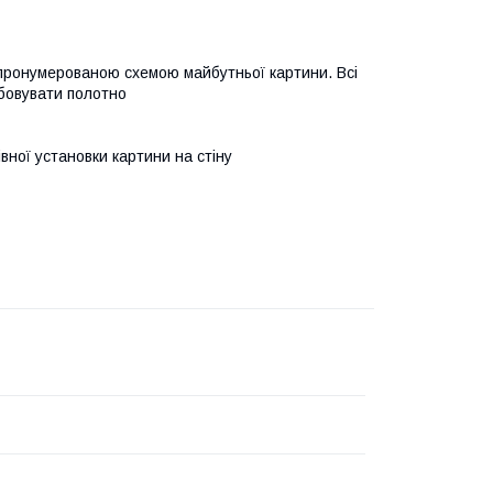
 пронумерованою схемою майбутньої картини. Всі
бовувати полотно
івної установки картини на стіну