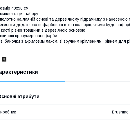
озмір 40x50 см
омплектація набору:
полотно на лляній основі та дерев'яному підрамнику з нанесеною
егменти додатково пофарбовані в тон кольорів, якими буде зафар
 кисті різної товщини з дерев'яною основою
крилові пронумеровані фарби
ві баночки з акриловим лаком, зі зручним кріпленням і рівнем для р
арактеристики
Основні атрибути
иробник
Brushme