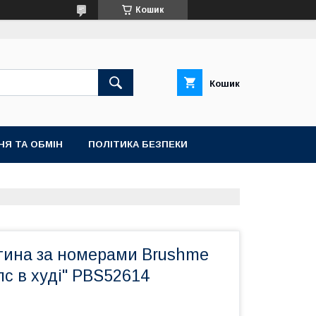
Кошик
Кошик
НЯ ТА ОБМІН
ПОЛІТИКА БЕЗПЕКИ
тина за номерами Brushme
с в худі" PBS52614