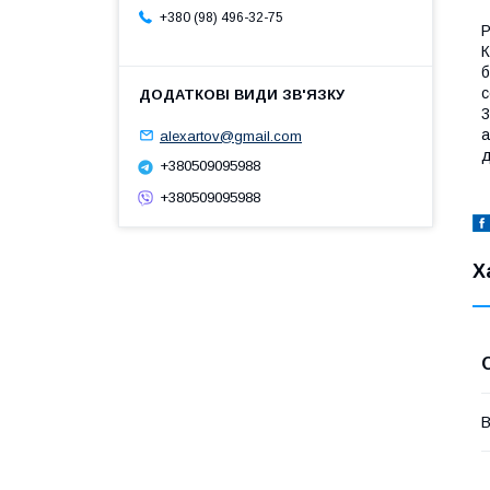
+380 (98) 496-32-75
Р
К
б
с
3
а
alexartov@gmail.com
д
+380509095988
+380509095988
Х
В