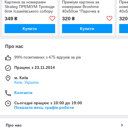
Картина за номерами
Преміум картина за
Прем
Strateg ПРЕМІУМ Троянди
номерами Brushme
ном
біля Ісаакіївського собору
40x50см "Парочка в
40x5
з лаком розміром 40х50
кошику" PBS29695
корз
349
320
320
₴
₴
см (GS1241)
Купити
Купити
Про нас
99% позитивних з 475 відгуків за рік
Працює з 23.11.2014
м. Київ
Київ, Україна
Контакти
Сьогодні працює з 10:00 до 19:00
Показати весь графік роботи
Про нас