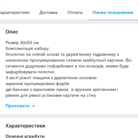
арактеристики
Доставка
Оплата
Умови повернення
Опис
Розмір 40x50 см
Комплектація набору:
бполотно на лляній основі та дерев'яному підрамнику з
нанесеною пронумерованою схемою майбутньої картини. Всі
сегменти додатково пофарбовані в тон кольорів, якими буде
зафарбовувати полотно
3 кисті різної товщини з дерев'яною основою
акрилові пронумеровані фарби
дві баночки з акриловим лаком, зі зручним кріпленням і
рівнем для рівної установки картини на стіну
Приховати
Характеристики
Основні атрибути