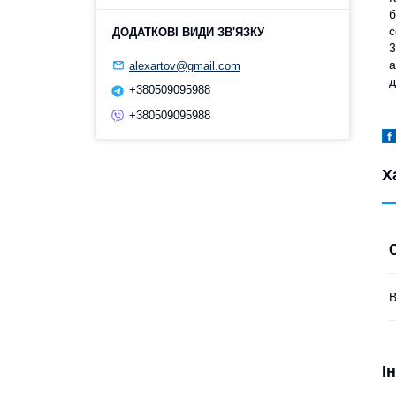
б
с
3
а
alexartov@gmail.com
д
+380509095988
+380509095988
Х
В
І