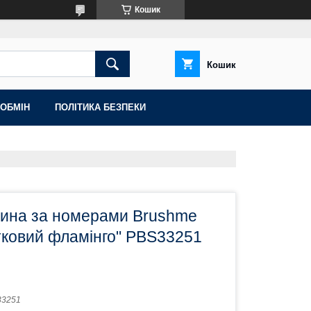
Кошик
Кошик
 ОБМІН
ПОЛІТИКА БЕЗПЕКИ
тина за номерами Brushme
тковий фламінго" PBS33251
33251