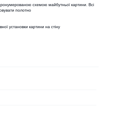
 пронумерованою схемою майбутньої картини. Всі
бовувати полотно
вної установки картини на стіну