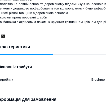
полотно на лляній основі та дерев'яному підрамнику з нанесеною
егменти додатково пофарбовані в тон кольорів, якими буде зафар
 кисті різної товщини з дерев'яною основою
крилові пронумеровані фарби
ві баночки з акриловим лаком, зі зручним кріпленням і рівнем для рі
арактеристики
Основні атрибути
иробник
Brushme
нформація для замовлення