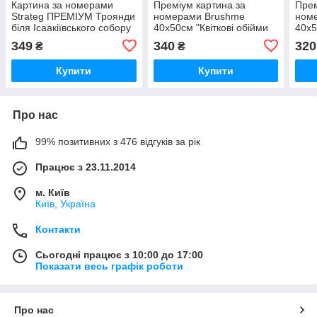
Картина за номерами
Преміум картина за
Прем
Strateg ПРЕМІУМ Троянди
номерами Brushme
ном
біля Ісаакіївського собору
40x50см "Квіткові обійми
40x5
з лаком розміром 40х50
©Alla Berezovska"
PBS
349
340
320
₴
₴
см (GS1241)
PBS53450
Купити
Купити
Про нас
99% позитивних з 476 відгуків за рік
Працює з 23.11.2014
м. Київ
Київ, Україна
Контакти
Сьогодні працює з 10:00 до 17:00
Показати весь графік роботи
Про нас