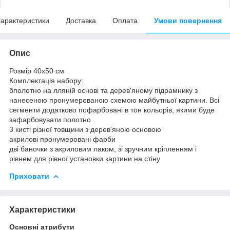
арактеристики
Доставка
Оплата
Умови повернення
Опис
Розмір 40x50 см
Комплектація набору:
бполотно на лляній основі та дерев'яному підрамнику з
нанесеною пронумерованою схемою майбутньої картини. Всі
сегменти додатково пофарбовані в тон кольорів, якими буде
зафарбовувати полотно
3 кисті різної товщини з дерев'яною основою
акрилові пронумеровані фарби
дві баночки з акриловим лаком, зі зручним кріпленням і
рівнем для рівної установки картини на стіну
Приховати
Характеристики
Основні атрибути