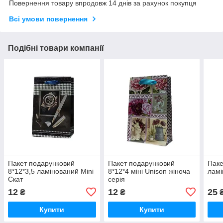
Повернення товару впродовж 14 днів за рахунок покупця
Всі умови повернення
Подібні товари компанії
Пакет подарунковий
Пакет подарунковий
Паке
8*12*3,5 ламінований Mini
8*12*4 міні Unison жіноча
ламі
Скат
серія
12
12
25
₴
₴
Купити
Купити