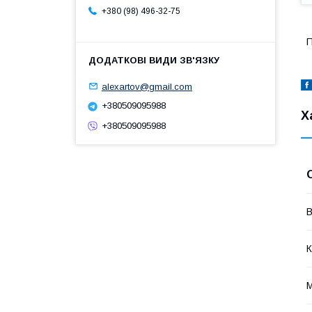
+380 (98) 496-32-75
П
alexartov@gmail.com
+380509095988
Х
+380509095988
В
К
М