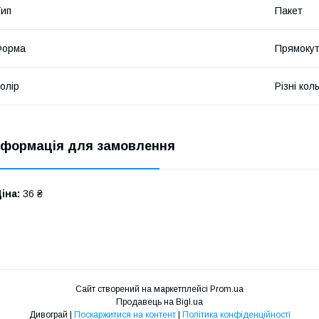
ип
Пакет
Форма
Прямоку
олір
Різні кол
нформація для замовлення
іна:
36 ₴
Сайт створений на маркетплейсі
Prom.ua
Продавець на Bigl.ua
Дивограй |
Поскаржитися на контент
|
Політика конфіденційності