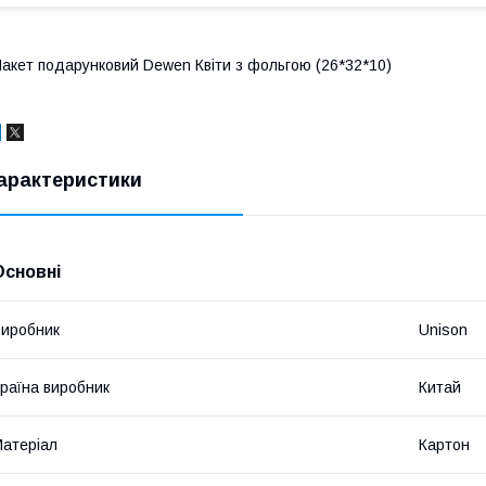
акет подарунковий Dewen Квіти з фольгою (26*32*10)
арактеристики
Основні
иробник
Unison
раїна виробник
Китай
атеріал
Картон