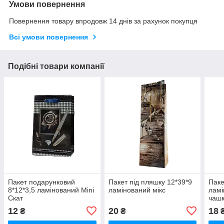
Умови повернення
Повернення товару впродовж 14 днів за рахунок покупця
Всі умови повернення
Подібні товари компанії
Пакет подарунковий
Пакет під пляшку 12*39*9
Паке
8*12*3,5 ламінований Mini
ламінований мікс
ламі
Скат
чашк
12
20
18
₴
₴