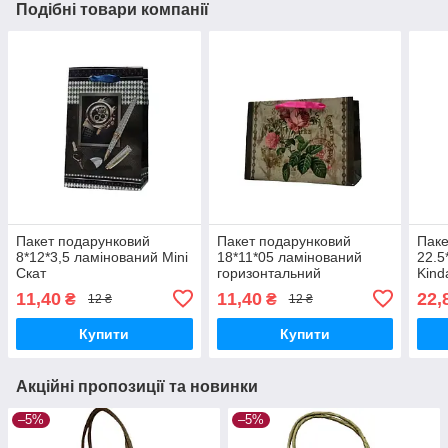
Подібні товари компанії
Пакет подарунковий
Пакет подарунковий
Паке
8*12*3,5 ламінований Mini
18*11*05 ламінований
22.5
Скат
горизонтальний
Kind
11,40
11,40
22,
₴
₴
12 ₴
12 ₴
Купити
Купити
Акційні пропозиції та новинки
–5%
–5%