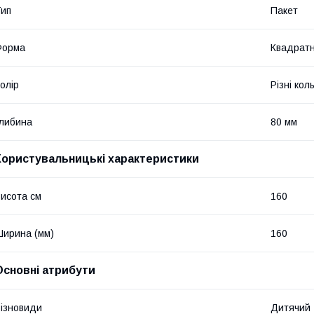
ип
Пакет
Форма
Квадрат
олір
Різні кол
либина
80 мм
Користувальницькі характеристики
исота см
160
ирина (мм)
160
Основні атрибути
ізновиди
Дитячий