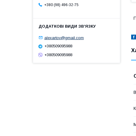
+380 (98) 496-32-75
П
alexartov@gmail.com
+380509095988
Х
+380509095988
В
К
М