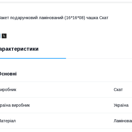
акет подарунковий ламінований (16*16*08) чашка Скат
арактеристики
Основні
иробник
Скат
раїна виробник
Україна
атеріал
Ламінова