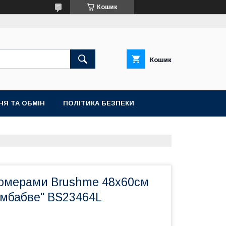
Кошик
Кошик
НЯ ТА ОБМІН
ПОЛІТИКА БЕЗПЕКИ
номерами Brushme 48x60см
імбабве" BS23464L