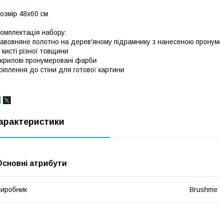
озмір 48x60 см
омплектація набору:
авовняне полотно на дерев'яному підрамнику з нанесеною прону
 кисті різної товщини
крилові пронумеровані фарби
ріплення до стіни для готової картини
арактеристики
Основні атрибути
иробник
Brushme