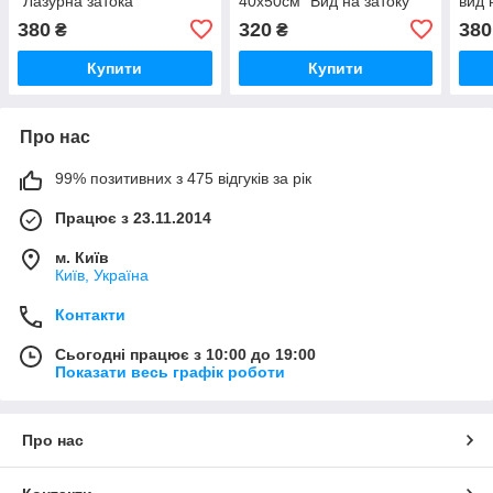
"Лазурна затока"
40x50см "Вид на затоку"
вид 
BS30106L
PBS7615
BS5
380
320
380
₴
₴
Купити
Купити
Про нас
99% позитивних з 475 відгуків за рік
Працює з 23.11.2014
м. Київ
Київ, Україна
Контакти
Сьогодні працює з 10:00 до 19:00
Показати весь графік роботи
Про нас