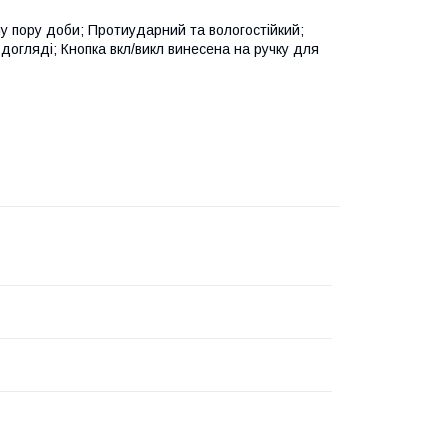
ну пору доби; Протиударний та вологостійкий;
у догляді; Кнопка вкл/викл винесена на ручку для