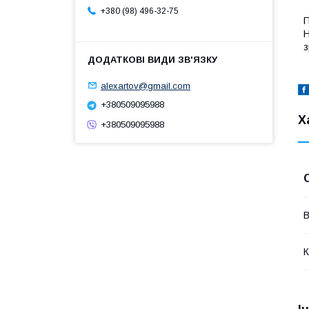
+380 (98) 496-32-75
П
Н
з
alexartov@gmail.com
+380509095988
Х
+380509095988
В
К