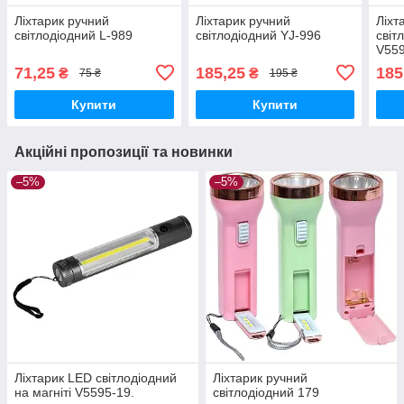
Ліхтарик ручний
Ліхтарик ручний
Ліхт
світлодіодний L-989
світлодіодний YJ-996
світ
V559
71,25
185,25
185
₴
₴
75 ₴
195 ₴
Купити
Купити
Акційні пропозиції та новинки
–5%
–5%
Ліхтарик LED світлодіодний
Ліхтарик ручний
на магніті V5595-19.
світлодіодний 179