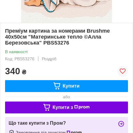
Преміум картина за номерами Brushme
40x50см "Материнське тепло ©Алла
Березовська" PBS53276
В наявності
Код: PBS53276
Роздріб
340
₴
Купити
або
Купити з
Що таке купити з Пром?
Замовлення під захистом