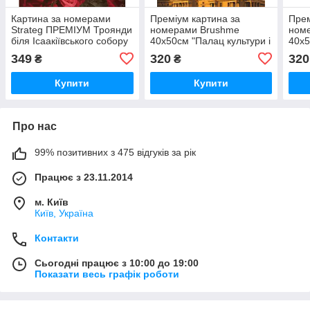
Картина за номерами
Преміум картина за
Прем
Strateg ПРЕМІУМ Троянди
номерами Brushme
ном
біля Ісаакіївського собору
40x50см "Палац культури і
40x5
з лаком розміром 40х50
науки у Варшаві"
вог
349
320
320
₴
₴
см (GS1241)
PBS54534
Купити
Купити
Про нас
99% позитивних з 475 відгуків за рік
Працює з 23.11.2014
м. Київ
Київ, Україна
Контакти
Сьогодні працює з 10:00 до 19:00
Показати весь графік роботи