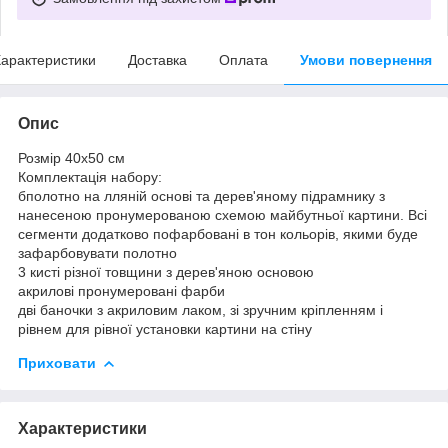
арактеристики
Доставка
Оплата
Умови повернення
Опис
Розмір 40x50 см
Комплектація набору:
бполотно на лляній основі та дерев'яному підрамнику з
нанесеною пронумерованою схемою майбутньої картини. Всі
сегменти додатково пофарбовані в тон кольорів, якими буде
зафарбовувати полотно
3 кисті різної товщини з дерев'яною основою
акрилові пронумеровані фарби
дві баночки з акриловим лаком, зі зручним кріпленням і
рівнем для рівної установки картини на стіну
Приховати
Характеристики