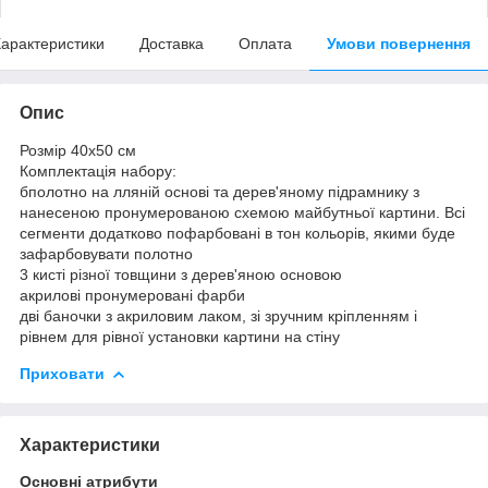
арактеристики
Доставка
Оплата
Умови повернення
Опис
Розмір 40x50 см
Комплектація набору:
бполотно на лляній основі та дерев'яному підрамнику з
нанесеною пронумерованою схемою майбутньої картини. Всі
сегменти додатково пофарбовані в тон кольорів, якими буде
зафарбовувати полотно
3 кисті різної товщини з дерев'яною основою
акрилові пронумеровані фарби
дві баночки з акриловим лаком, зі зручним кріпленням і
рівнем для рівної установки картини на стіну
Приховати
Характеристики
Основні атрибути