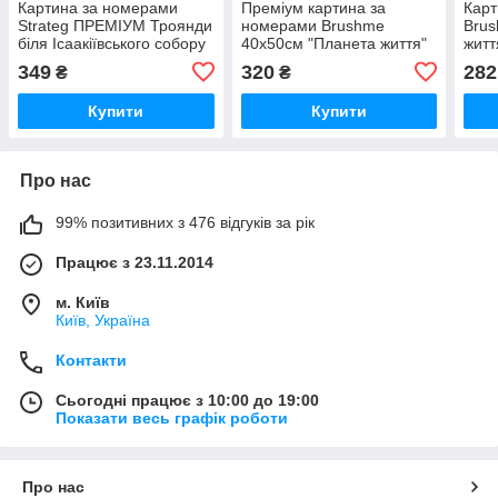
Картина за номерами
Преміум картина за
Карт
Strateg ПРЕМІУМ Троянди
номерами Brushme
Brus
біля Ісаакіївського собору
40x50см "Планета життя"
житт
з лаком розміром 40х50
PBS52161
349
320
282
₴
₴
см (GS1241)
Купити
Купити
Про нас
99% позитивних з 476 відгуків за рік
Працює з 23.11.2014
м. Київ
Київ, Україна
Контакти
Сьогодні працює з 10:00 до 19:00
Показати весь графік роботи
Про нас