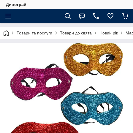
Дивограй
Товари та послуги
Товари до свята
Новий рік
Мас