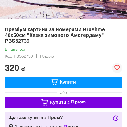
Преміум картина за номерами Brushme
40x50см "Казка зимового Амстердаму"
PBS52739
В наявності
Код: PBS52739
Роздріб
320
₴
Купити
або
Купити з
Що таке купити з Пром?
Замовлення під захистом