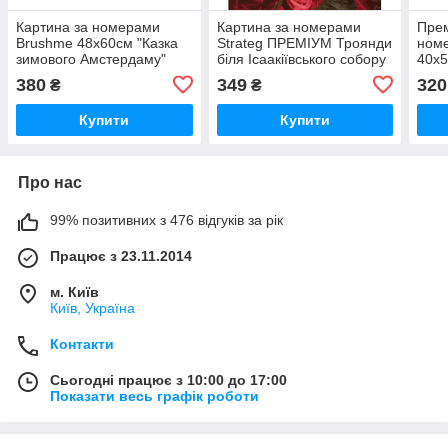
Картина за номерами
Картина за номерами
Прем
Brushme 48x60см "Казка
Strateg ПРЕМІУМ Троянди
ном
зимового Амстердаму"
біля Ісаакіївського собору
40x5
BS52739L
з лаком розміром 40х50
Густ
380
349
320
₴
₴
см (GS1241)
Купити
Купити
Про нас
99% позитивних з 476 відгуків за рік
Працює з 23.11.2014
м. Київ
Київ, Україна
Контакти
Сьогодні працює з 10:00 до 17:00
Показати весь графік роботи