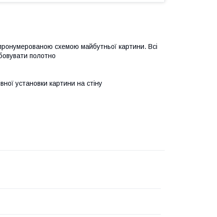
 пронумерованою схемою майбутньої картини. Всі
бовувати полотно
івної установки картини на стіну