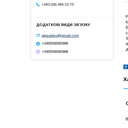
+380 (98) 496-32-75
Р
К
б
с
alexartov@gmail.com
3
+380509095988
а
д
+380509095988
Х
В