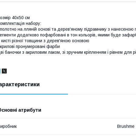
озмір 40x50 см
омплектація набору:
полотно на лляній основі та дерев'яному підрамнику з нанесеною
егменти додатково пофарбовані в тон кольорів, якими буде зафар
 кисті різної товщини з дерев'яною основою
крилові пронумеровані фарби
ві баночки з акриловим лаком, зі зручним кріпленням і рівнем для р
арактеристики
Основні атрибути
иробник
Brushme