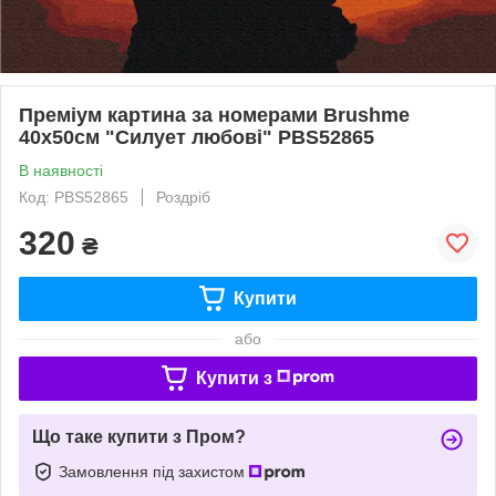
Преміум картина за номерами Brushme
40x50см "Силует любові" PBS52865
В наявності
Код: PBS52865
Роздріб
320
₴
Купити
або
Купити з
Що таке купити з Пром?
Замовлення під захистом