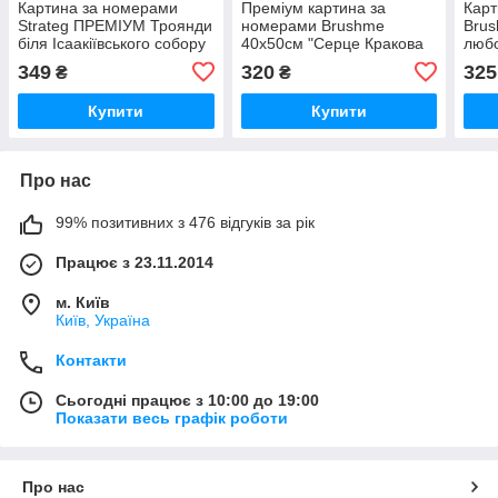
Картина за номерами
Преміум картина за
Карт
Strateg ПРЕМІУМ Троянди
номерами Brushme
Brus
біля Ісаакіївського собору
40x50см "Серце Кракова
любо
з лаком розміром 40х50
при заході сонця"
349
320
325
₴
₴
см (GS1241)
PBS54544
Купити
Купити
Про нас
99% позитивних з 476 відгуків за рік
Працює з 23.11.2014
м. Київ
Київ, Україна
Контакти
Сьогодні працює з 10:00 до 19:00
Показати весь графік роботи
Про нас