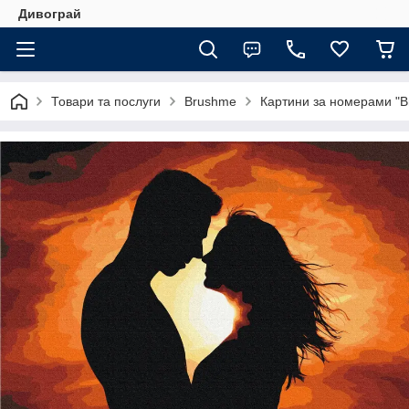
Дивограй
Товари та послуги
Brushme
Картини за номерами "