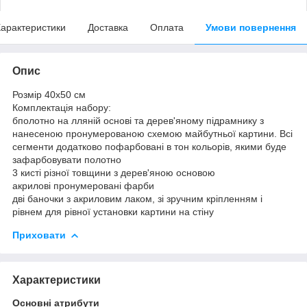
арактеристики
Доставка
Оплата
Умови повернення
Опис
Розмір 40x50 см
Комплектація набору:
бполотно на лляній основі та дерев'яному підрамнику з
нанесеною пронумерованою схемою майбутньої картини. Всі
сегменти додатково пофарбовані в тон кольорів, якими буде
зафарбовувати полотно
3 кисті різної товщини з дерев'яною основою
акрилові пронумеровані фарби
дві баночки з акриловим лаком, зі зручним кріпленням і
рівнем для рівної установки картини на стіну
Приховати
Характеристики
Основні атрибути